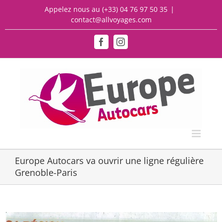
Passer
Appelez nous au
(+33) 04 76 97 50 35
|
au
contact@allvoyages.com
contenu
Facebook
Instagram
Europe Autocars va ouvrir une ligne régulière
Grenoble-Paris
Voir